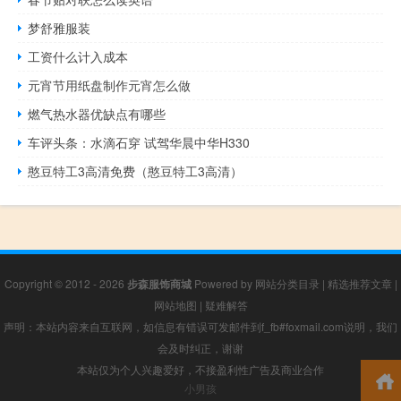
梦舒雅服装
工资什么计入成本
元宵节用纸盘制作元宵怎么做
燃气热水器优缺点有哪些
车评头条：水滴石穿 试驾华晨中华H330
憨豆特工3高清免费（憨豆特工3高清）
Copyright © 2012 - 2026
步森服饰商城
Powered by
网站分类目录
|
精选推荐文章
|
网站地图
|
疑难解答
声明：本站内容来自互联网，如信息有错误可发邮件到f_fb#foxmail.com说明，我们
会及时纠正，谢谢
本站仅为个人兴趣爱好，不接盈利性广告及商业合作
小男孩