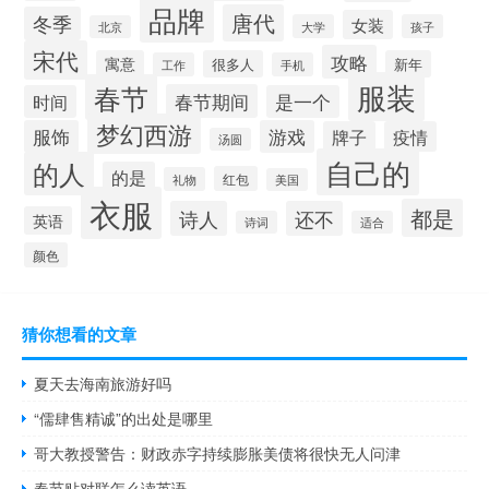
品牌
唐代
冬季
女装
大学
孩子
北京
宋代
攻略
寓意
很多人
新年
工作
手机
服装
春节
春节期间
时间
是一个
梦幻西游
服饰
游戏
牌子
疫情
汤圆
自己的
的人
的是
红包
礼物
美国
衣服
都是
诗人
还不
英语
诗词
适合
颜色
猜你想看的文章
夏天去海南旅游好吗
“儒肆售精诚”的出处是哪里
哥大教授警告：财政赤字持续膨胀美债将很快无人问津
春节贴对联怎么读英语