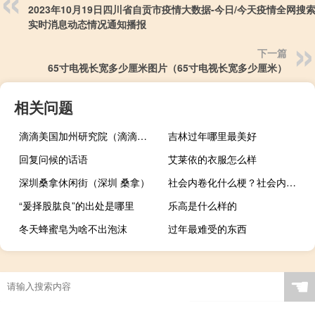
2023年10月19日四川省自贡市疫情大数据-今日/今天疫情全网搜
实时消息动态情况通知播报
下一篇
65寸电视长宽多少厘米图片（65寸电视长宽多少厘米）
相关问题
滴滴美国加州研究院（滴滴美国研究院简介）
吉林过年哪里最美好
回复问候的话语
艾莱依的衣服怎么样
深圳桑拿休闲街（深圳 桑拿）
社会内卷化什么梗？社会内卷化是什么意思什么梗
“爰择股肱良”的出处是哪里
乐高是什么样的
冬天蜂蜜皂为啥不出泡沫
过年最难受的东西
☚