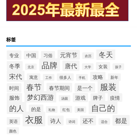
标签
冬天
元宵节
专业
中国
习俗
农历
品牌
唐代
冬季
女装
大学
孩子
北京
宋代
攻略
寓意
很多人
新年
工作
手机
服装
春节
春节期间
时间
是一个
梦幻西游
服饰
游戏
牌子
疫情
汤圆
自己的
的人
的是
红包
礼物
美国
衣服
都是
诗人
还不
英语
诗词
适合
颜色