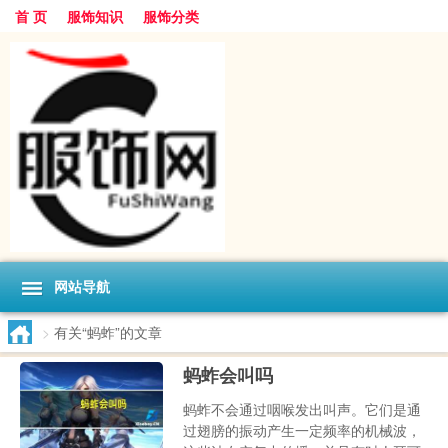
首 页
服饰知识
服饰分类
网站导航
>
有关“蚂蚱”的文章
蚂蚱会叫吗
蚂蚱不会通过咽喉发出叫声。它们是通
过翅膀的振动产生一定频率的机械波，