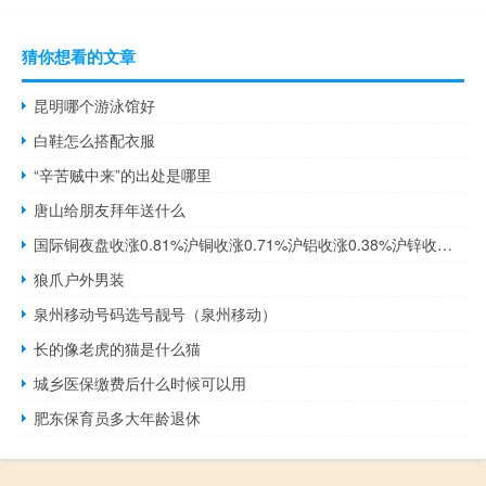
猜你想看的文章
昆明哪个游泳馆好
白鞋怎么搭配衣服
“辛苦贼中来”的出处是哪里
唐山给朋友拜年送什么
国际铜夜盘收涨0.81%沪铜收涨0.71%沪铝收涨0.38%沪锌收涨0.27%沪铅收涨0.31%沪镍收涨0.71%沪锡收涨0.68%氧化铝夜盘收跌0.07%不锈钢夜盘收跌0.06%
狼爪户外男装
泉州移动号码选号靓号（泉州移动）
长的像老虎的猫是什么猫
城乡医保缴费后什么时候可以用
肥东保育员多大年龄退休