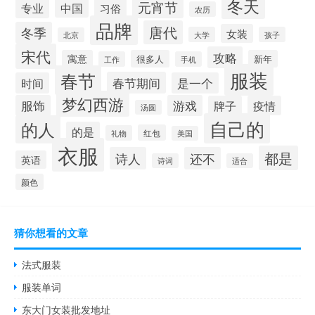
冬天
元宵节
专业
中国
习俗
农历
品牌
唐代
冬季
女装
大学
孩子
北京
宋代
攻略
寓意
很多人
新年
工作
手机
服装
春节
春节期间
时间
是一个
梦幻西游
服饰
游戏
牌子
疫情
汤圆
自己的
的人
的是
红包
礼物
美国
衣服
都是
诗人
还不
英语
诗词
适合
颜色
猜你想看的文章
法式服装
服装单词
东大门女装批发地址