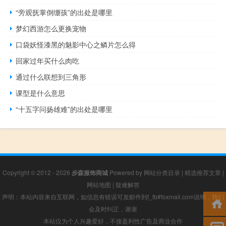
“旁观抚掌倒绷孩”的出处是哪里
梦幻西游怎么更换宠物
口袋妖怪漆黑的魅影中心之鳞片怎么得
回家过年买什么肉吃
通过什么联想到三角形
课型是什么意思
“十五字问扬雄难”的出处是哪里
Copyright © 2012 - 2026
步森服饰商城
Powered by
网站分类目录
|
精选推荐文章
|
网站地图
|
疑难解答
声明：本站内容来自互联网，如信息有错误可发邮件到f_fb#foxmail.com说明，我们
会及时纠正，谢谢
本站仅为个人兴趣爱好，不接盈利性广告及商业合作