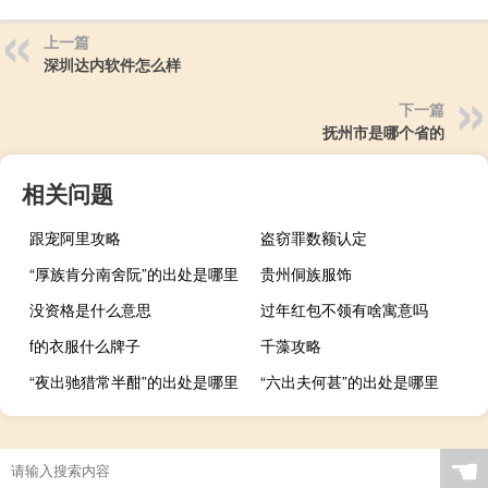
上一篇
深圳达内软件怎么样
下一篇
抚州市是哪个省的
相关问题
跟宠阿里攻略
盗窃罪数额认定
“厚族肯分南舍阮”的出处是哪里
贵州侗族服饰
没资格是什么意思
过年红包不领有啥寓意吗
f的衣服什么牌子
千藻攻略
“夜出驰猎常半酣”的出处是哪里
“六出夫何甚”的出处是哪里
☚