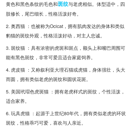
斑纹
黄色和黑色条纹的毛色和
与老虎相似。体型适中，四
肢修长，尾巴细长，性格活泼好奇。
2. 奥西猫 ：也被称为Ocicat，拥有肌肉发达的身体和类似
豹猫的斑纹外观，性格活泼好动，对主人忠诚。
3. 斑纹猫 ：具有浓密的虎斑和斑点，额头上和嘴巴周围可
能有黑色斑纹，非常可爱且适合家庭饲养。
4. 虎皮猫 ：又称叙利亚大理石猫或虎猫，身体强壮，头大
而圆，拥有类似老虎的斑纹和圆状花斑。
5. 美国玳瑁色虎斑猫 ：拥有老虎样式的斑纹，个性活泼，
适合家养。
6. 玩具虎猫 ：起源于上世纪80年代，拥有类似老虎的环状
斑纹，性格乖巧可爱，喜欢与人亲近。