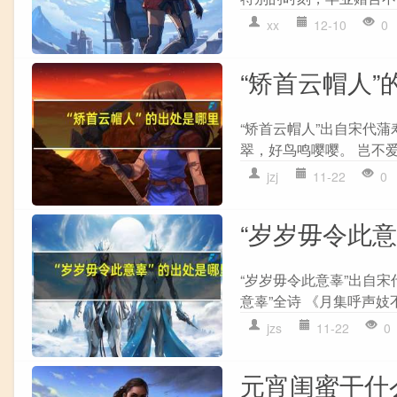
xx
12-10
0
“矫首云帽人”
“矫首云帽人”出自宋代蒲
翠，好鸟鸣嘤嘤。 岂不爱
jzj
11-22
0
“岁岁毋令此
“岁岁毋令此意辜”出自
意辜”全诗 《月集呼声妓不
jzs
11-22
0
元宵闺蜜干什