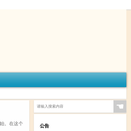
☚
始。在这个
公告