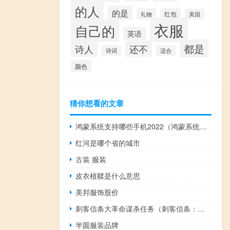
的人
的是
红包
礼物
美国
衣服
自己的
英语
都是
诗人
还不
诗词
适合
颜色
猜你想看的文章
鸿蒙系统支持哪些手机2022（鸿蒙系统支持哪些手机）
红河是哪个省的城市
古装 服装
皮衣植鞣是什么意思
美邦服饰股价
刺客信条大革命谋杀任务（刺客信条：大革命谋杀之谜04因科学而死破案图文流程）
半圆服装品牌