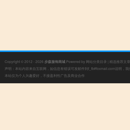
Copyright © 2012 - 2026
步森服饰商城
Powered by
网站分类目录
|
精选推荐文
声明：本站内容来自互联网，如信息有错误可发邮件到f_fb#foxmail.com说明
本站仅为个人兴趣爱好，不接盈利性广告及商业合作