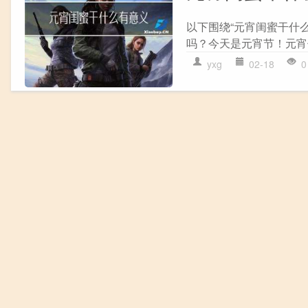
以下围绕“元宵闺蜜干什
吗？今天是元宵节！元宵
yxg
02-18
0