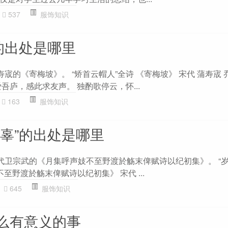
537
服饰知识
的出处是哪里
寿宬的《寄梅坡》。 “矫首云帽人”全诗 《寄梅坡》 宋代 蒲寿宬 
吾庐，感此求友声。 独酌歌停云，怀...
163
服饰知识
意辜”的出处是哪里
宋代卫宗武的《月集呼声妓不至野渡於觞末俾赋诗以纪初集》。 “
至野渡於觞末俾赋诗以纪初集》 宋代 ...
645
服饰知识
么有意义的事