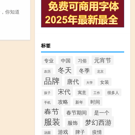
蜜，你知道
标签
元宵节
专业
中国
习俗
冬天
冬季
农历
北京
品牌
唐代
女装
大学
宋代
寓意
很多人
孩子
工作
攻略
时间
新年
手机
春节
春节期间
是一个
服装
梦幻西游
服饰
游戏
牌子
疫情
汤圆