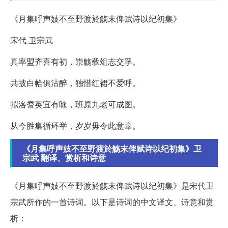
《月集呼声妓不至野渡於觞末俾赋诗以纪初集》
宋代 卫宗武
真率盟齐喜有初，崇觞载俎志交孚。
共披白帢俱沾醉，独惜红裙不爱呼。
拟洛耆英宜有咏，班原九老可成图。
从今胜集循环举，岁岁毋令此意辜。
《月集呼声妓不至野渡於觞末俾赋诗以纪初集》卫
宗武 翻译、赏析和诗意
《月集呼声妓不至野渡於觞末俾赋诗以纪初集》是宋代卫
宗武所作的一首诗词。以下是诗词的中文译文、诗意和赏
析：