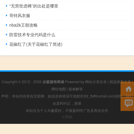
“无营世虑稀”的出处是哪里
哥特风衣服
nba2k王朝攻略
防雷技术专业代码是什么
花椒红了(关于花椒红了简述)
Copyright © 2012 - 2026
步森服饰商城
Powered by
网站分类目录
|
精选推荐文章
|
网站地图
|
疑难解答
声明：本站内容来自互联网，如信息有错误可发邮件到f_fb#foxmail.com说明，我们
会及时纠正，谢谢
本站仅为个人兴趣爱好，不接盈利性广告及商业合作
小男孩