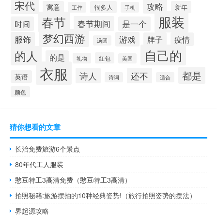
宋代
攻略
寓意
很多人
新年
工作
手机
服装
春节
春节期间
时间
是一个
梦幻西游
服饰
游戏
牌子
疫情
汤圆
自己的
的人
的是
红包
礼物
美国
衣服
都是
诗人
还不
英语
诗词
适合
颜色
猜你想看的文章
长治免费旅游6个景点
80年代工人服装
憨豆特工3高清免费（憨豆特工3高清）
拍照秘籍:旅游摆拍的10种经典姿势!（旅行拍照姿势的摆法）
界起源攻略