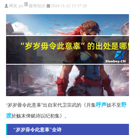
服饰知识
网友:
jzs
2024-11-22 13:37:20
呼声
野
“岁岁毋令此意辜”出自宋代卫宗武的《月集
妓不至
渡
於觞末俾赋诗以纪初集》。
“岁岁毋令此意辜”全诗