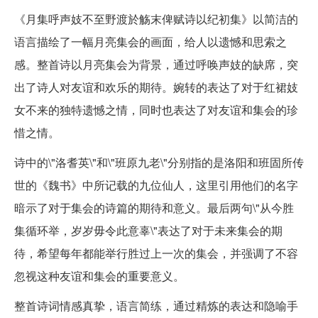
《月集呼声妓不至野渡於觞末俾赋诗以纪初集》以简洁的
语言描绘了一幅月亮集会的画面，给人以遗憾和思索之
感。整首诗以月亮集会为背景，通过呼唤声妓的缺席，突
出了诗人对友谊和欢乐的期待。婉转的表达了对于红裙妓
女不来的独特遗憾之情，同时也表达了对友谊和集会的珍
惜之情。
诗中的\"洛耆英\"和\"班原九老\"分别指的是洛阳和班固所传
世的《魏书》中所记载的九位仙人，这里引用他们的名字
暗示了对于集会的诗篇的期待和意义。最后两句\"从今胜
集循环举，岁岁毋令此意辜\"表达了对于未来集会的期
待，希望每年都能举行胜过上一次的集会，并强调了不容
忽视这种友谊和集会的重要意义。
整首诗词情感真挚，语言简练，通过精炼的表达和隐喻手