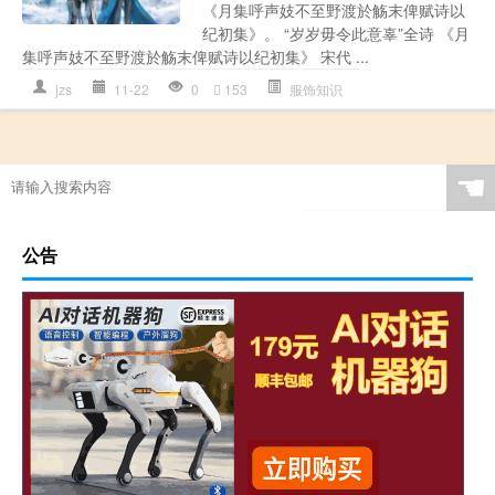
《月集呼声妓不至野渡於觞末俾赋诗以
纪初集》。 “岁岁毋令此意辜”全诗 《月
集呼声妓不至野渡於觞末俾赋诗以纪初集》 宋代 ...
jzs
11-22
0
153
服饰知识
☚
公告