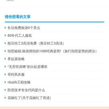
猜你想看的文章
长治免费旅游6个景点
80年代工人服装
憨豆特工3高清免费（憨豆特工3高清）
拍照秘籍:旅游摆拍的10种经典姿势!（旅行拍照姿势的摆法）
界起源攻略
“无营世虑稀”的出处是哪里
哥特风衣服
nba2k王朝攻略
防雷技术专业代码是什么
花椒红了(关于花椒红了简述)