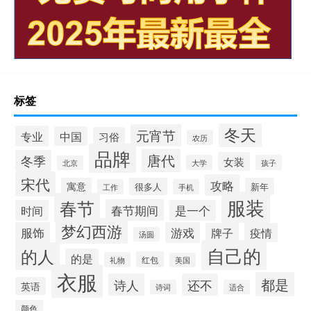
标签
冬天
元宵节
专业
中国
习俗
农历
品牌
唐代
冬季
女装
大学
孩子
北京
宋代
攻略
寓意
很多人
新年
工作
手机
服装
春节
春节期间
时间
是一个
梦幻西游
服饰
游戏
牌子
疫情
汤圆
自己的
的人
的是
红包
礼物
美国
衣服
都是
诗人
还不
英语
诗词
适合
颜色