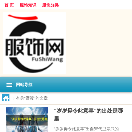
首 页
服饰知识
服饰分类
网站导航
>
有关“野渡”的文章
“岁岁毋令此意辜”的出处是哪
里
“岁岁毋令此意辜”出自宋代卫宗武的