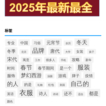
标签
冬天
元宵节
专业
中国
习俗
农历
品牌
唐代
冬季
女装
大学
孩子
北京
宋代
攻略
寓意
很多人
新年
工作
手机
服装
春节
春节期间
时间
是一个
梦幻西游
服饰
游戏
牌子
疫情
汤圆
自己的
的人
的是
红包
礼物
美国
衣服
都是
诗人
还不
英语
诗词
适合
颜色