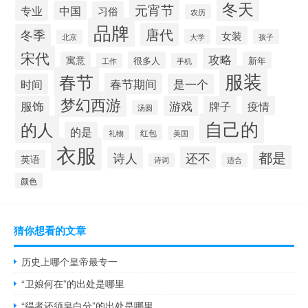
冬天
元宵节
专业
中国
习俗
农历
品牌
唐代
冬季
女装
大学
孩子
北京
宋代
攻略
寓意
很多人
新年
工作
手机
服装
春节
春节期间
时间
是一个
梦幻西游
服饰
游戏
牌子
疫情
汤圆
自己的
的人
的是
红包
礼物
美国
衣服
都是
诗人
还不
英语
诗词
适合
颜色
猜你想看的文章
历史上哪个皇帝最专一
“卫娘何在”的出处是哪里
“得者还须皂白分”的出处是哪里