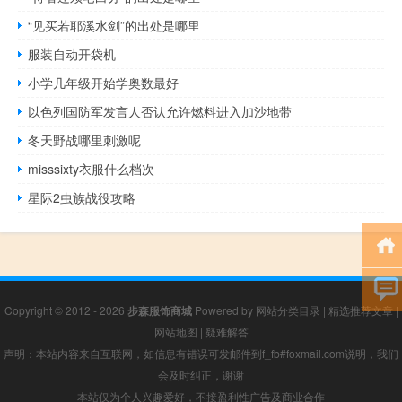
“见买若耶溪水剑”的出处是哪里
服装自动开袋机
小学几年级开始学奥数最好
以色列国防军发言人否认允许燃料进入加沙地带
冬天野战哪里刺激呢
misssixty衣服什么档次
星际2虫族战役攻略
Copyright © 2012 - 2026
步森服饰商城
Powered by
网站分类目录
|
精选推荐文章
|
网站地图
|
疑难解答
声明：本站内容来自互联网，如信息有错误可发邮件到f_fb#foxmail.com说明，我们
会及时纠正，谢谢
本站仅为个人兴趣爱好，不接盈利性广告及商业合作