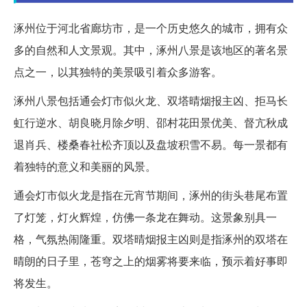
涿州位于河北省廊坊市，是一个历史悠久的城市，拥有众
多的自然和人文景观。其中，涿州八景是该地区的著名景
点之一，以其独特的美景吸引着众多游客。
涿州八景包括通会灯市似火龙、双塔晴烟报主凶、拒马长
虹行逆水、胡良晓月除夕明、邵村花田景优美、督亢秋成
退肖兵、楼桑春社松齐顶以及盘坡积雪不易。每一景都有
着独特的意义和美丽的风景。
通会灯市似火龙是指在元宵节期间，涿州的街头巷尾布置
了灯笼，灯火辉煌，仿佛一条龙在舞动。这景象别具一
格，气氛热闹隆重。双塔晴烟报主凶则是指涿州的双塔在
晴朗的日子里，苍穹之上的烟雾将要来临，预示着好事即
将发生。