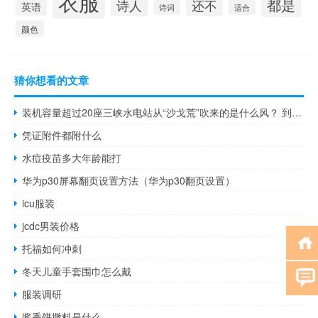
衣服
都是
诗人
还不
英语
诗词
适合
颜色
猜你想看的文章
装机容量超过20座三峡水电站从“沙戈荒”吹来的是什么风？ 到底什么情况嘞
凭证附件都附什么
水痘疫苗多大年龄能打
华为p30屏幕翻页设置方法（华为p30翻页设置）
icu服装
jcdc男装价格
托福如何冲刺
冬天儿童手套围巾怎么戴
服装调研
酱香饼撒料是什么