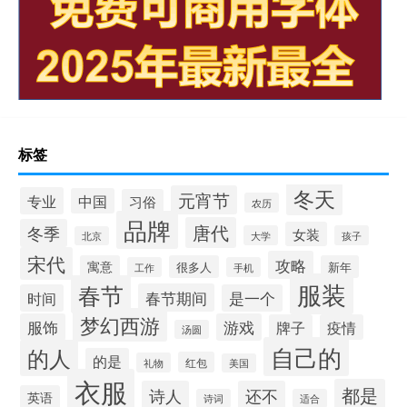
标签
冬天
元宵节
专业
中国
习俗
农历
品牌
唐代
冬季
女装
大学
孩子
北京
宋代
攻略
寓意
很多人
新年
工作
手机
服装
春节
春节期间
时间
是一个
梦幻西游
服饰
游戏
牌子
疫情
汤圆
自己的
的人
的是
红包
礼物
美国
衣服
都是
诗人
还不
英语
诗词
适合