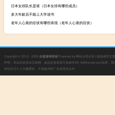
日本女排队长是谁（日本女排有哪些成员）
多大年龄后不能上大学读书
老年人心衰的症状有哪些表现（老年人心衰的症状）
Copyright © 2012 - 2026
步森服饰商城
Powered by
网站分类目录
|
精选推荐文
声明：本站内容来自互联网，如信息有错误可发邮件到f_fb#foxmail.com说明
本站仅为个人兴趣爱好，不接盈利性广告及商业合作