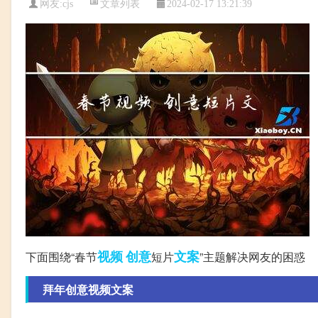
文章列表
网友:
cjs
2024-02-17 13:21:39
视频
创意
文案
下面围绕“春节
短片
”主题解决网友的困惑
拜年创意视频文案