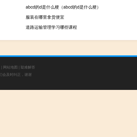
abcd的d是什么梗（abcd的d是什么梗）
服装在哪里拿货便宜
道路运输管理学习哪些课程
章
|
网站地图
|
疑难解答
，我们会及时纠正，谢谢