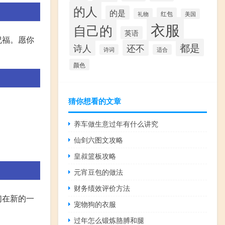
的人
的是
红包
礼物
美国
衣服
自己的
英语
祝福。愿你
都是
诗人
还不
诗词
适合
颜色
猜你想看的文章
养车做生意过年有什么讲究
仙剑六图文攻略
皇叔篮板攻略
元宵豆包的做法
财务绩效评价方法
们在新的一
宠物狗的衣服
过年怎么锻炼胳膊和腿