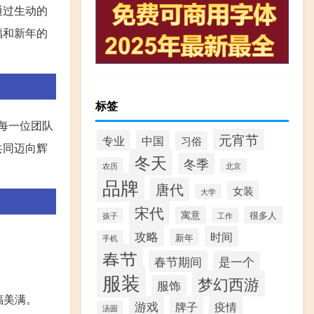
通过生动的
福和新年的
标签
每一位团队
元宵节
专业
中国
习俗
共同迈向辉
冬天
冬季
农历
北京
品牌
唐代
女装
大学
宋代
寓意
很多人
孩子
工作
攻略
时间
新年
手机
春节
春节期间
是一个
服装
梦幻西游
服饰
福美满。
游戏
牌子
疫情
汤圆