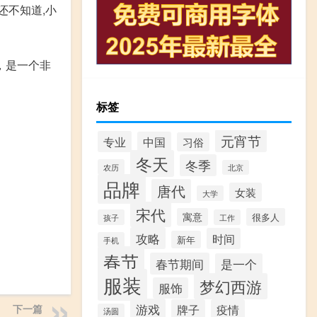
人还不知道,小
，是一个非
标签
元宵节
专业
中国
习俗
冬天
冬季
农历
北京
品牌
唐代
女装
大学
宋代
寓意
很多人
孩子
工作
攻略
时间
新年
手机
春节
春节期间
是一个
服装
梦幻西游
服饰
游戏
下一篇
牌子
疫情
汤圆