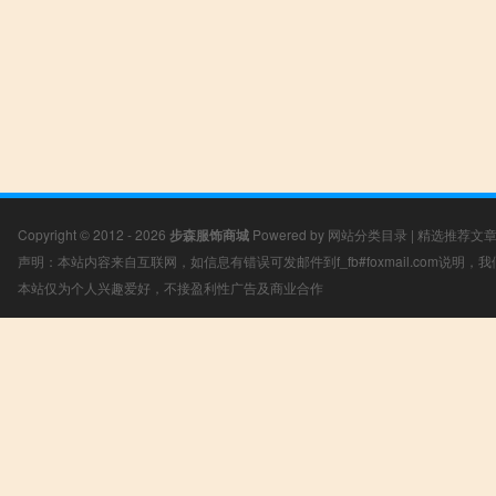
Copyright © 2012 - 2026
步森服饰商城
Powered by
网站分类目录
|
精选推荐文
声明：本站内容来自互联网，如信息有错误可发邮件到f_fb#foxmail.com说明
本站仅为个人兴趣爱好，不接盈利性广告及商业合作