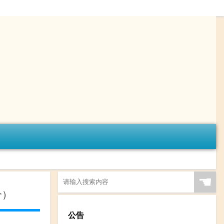
☚
介）
公告