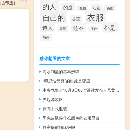
舍古帝玉）
的人
的是
红包
礼物
美国
衣服
自己的
英语
都是
诗人
还不
诗词
适合
颜色
猜你想看的文章
海水制盐的基本步骤
“羁思浩无穷”的出处是哪里
中央气象台10月8日06时继续发布台风黄色预警
界起源攻略
伴郎中式服装
黑色皮肤穿什么颜色的衣服显白
搬家提前铺床好吗