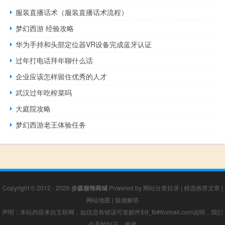
服装直播话术（服装直播话术流程）
梦幻西游 经验攻略
华为手持和头部定位器VR设备完成蓝牙认证
过年打电话拜年聊什么话
企业应该怎样留住优秀的人才
武汉过年吃榨菜吗
大庭院攻略
梦幻西游老王体验任务
Copyright © 2012 - 2026
步森服饰商城
Powered by
网站分类目录
|
精选推荐文章
|
网站地图
|
疑难解答
声明：本站内容来自互联网，如信息有错误可发邮件到f_fb#foxmail.com说明，我们
会及时纠正，谢谢