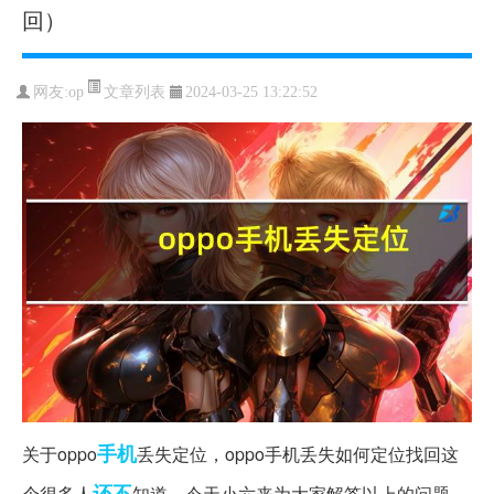
回）
文章列表
网友:
op
2024-03-25 13:22:52
手机
关于oppo
丢失定位，oppo手机丢失如何定位找回这
还不
个很多人
知道，今天小六来为大家解答以上的问题，