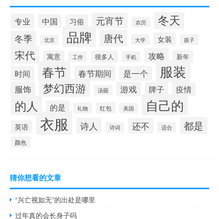
冬天
元宵节
专业
中国
习俗
农历
品牌
唐代
冬季
女装
大学
孩子
北京
宋代
攻略
寓意
很多人
新年
工作
手机
服装
春节
春节期间
时间
是一个
梦幻西游
服饰
游戏
牌子
疫情
汤圆
自己的
的人
的是
红包
礼物
美国
衣服
都是
诗人
还不
英语
诗词
适合
颜色
猜你想看的文章
“兴亡视如无”的出处是哪里
过年真的会长身子吗