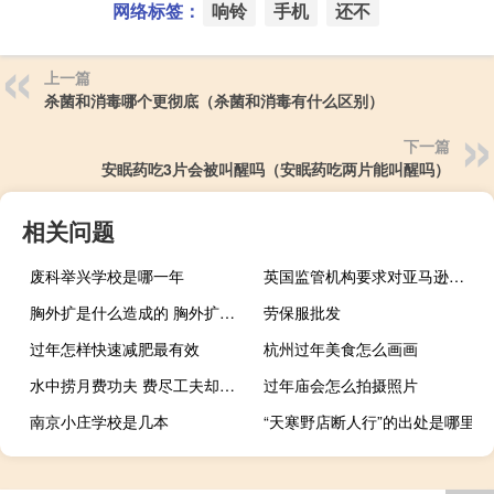
网络标签：
响铃
手机
还不
上一篇
杀菌和消毒哪个更彻底（杀菌和消毒有什么区别）
下一篇
安眠药吃3片会被叫醒吗（安眠药吃两片能叫醒吗）
相关问题
废科举兴学校是哪一年
英国监管机构要求对亚马逊和微软的云计算主导地位进行反垄断调查
胸外扩是什么造成的 胸外扩是什么样子
劳保服批发
过年怎样快速减肥最有效
杭州过年美食怎么画画
水中捞月费功夫 费尽工夫却又无 莫说闲言并乱语（水中捞月）
过年庙会怎么拍摄照片
南京小庄学校是几本
“天寒野店断人行”的出处是哪里