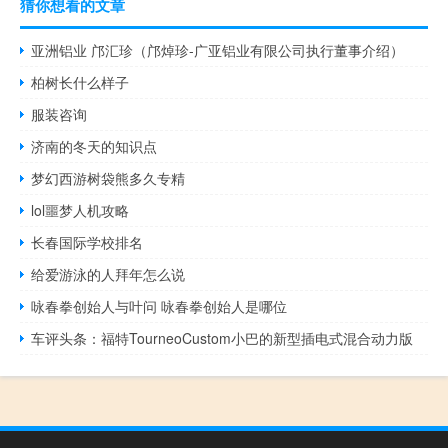
猜你想看的文章
亚洲铝业 邝汇珍（邝焯珍-广亚铝业有限公司执行董事介绍）
柏树长什么样子
服装咨询
济南的冬天的知识点
梦幻西游树袋熊多久专精
lol噩梦人机攻略
长春国际学校排名
给爱游泳的人拜年怎么说
咏春拳创始人与叶问 咏春拳创始人是哪位
车评头条：福特TourneoCustom小巴的新型插电式混合动力版