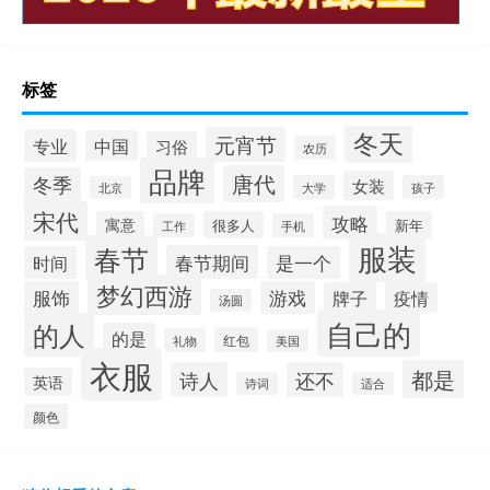
标签
冬天
元宵节
专业
中国
习俗
农历
品牌
唐代
冬季
女装
大学
孩子
北京
宋代
攻略
寓意
很多人
新年
工作
手机
服装
春节
春节期间
时间
是一个
梦幻西游
服饰
游戏
牌子
疫情
汤圆
自己的
的人
的是
红包
礼物
美国
衣服
都是
诗人
还不
英语
诗词
适合
颜色