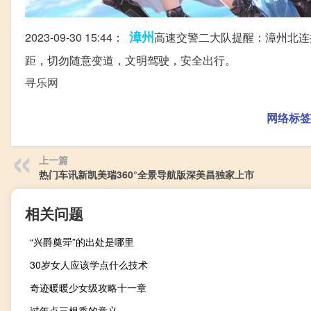
漳州
2023-09-30 15:44：
高速交警二大队提醒：漳州北连
距，切勿随意变道，文明驾驶，安全出行。 ​​​
寻乐网
网络标签
上一篇
热门车讯新凯美瑞360°全景导航版深美昌独家上市
相关问题
“兴爵奠斝”的出处是哪里
30岁女人应该学点什么技术
奇迹暖暖少女级攻略十一章
过年点三根香的意义