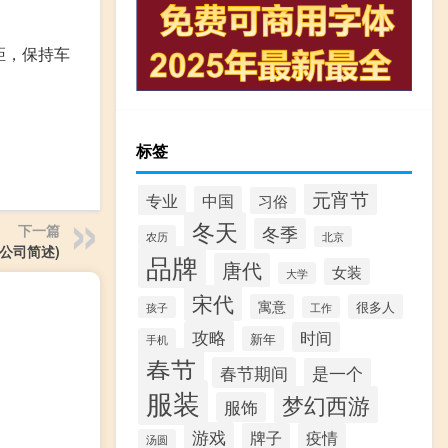
距，保持车
标签
元宵节
专业
中国
习俗
冬天
下一篇
冬季
农历
北京
公司简述)
品牌
唐代
女装
大学
宋代
寓意
很多人
孩子
工作
攻略
时间
新年
手机
春节
春节期间
是一个
服装
梦幻西游
服饰
游戏
牌子
疫情
汤圆