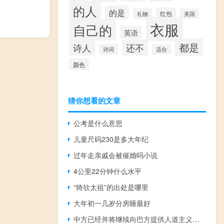
的人
的是
红包
礼物
美国
衣服
自己的
英语
都是
诗人
还不
诗词
适合
颜色
猜你想看的文章
公考是什么意思
儿童尺码230是多大年纪
过年走亲戚会被催婚吗小说
4公里22分钟什么水平
“猗欤太祖”的出处是哪里
大年初一几岁分房睡最好
中方已经并将继续向巴方提供人道主义援助