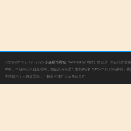
Copyright © 2012 - 2026
步森服饰商城
Powered by
网站分类目录
|
精选推荐文
声明：本站内容来自互联网，如信息有错误可发邮件到f_fb#foxmail.com说明
本站仅为个人兴趣爱好，不接盈利性广告及商业合作