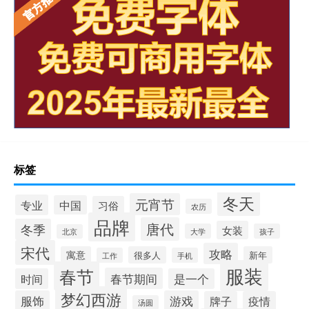
标签
冬天
元宵节
专业
中国
习俗
农历
品牌
唐代
冬季
女装
大学
孩子
北京
宋代
攻略
寓意
很多人
新年
工作
手机
服装
春节
春节期间
时间
是一个
梦幻西游
服饰
游戏
牌子
疫情
汤圆