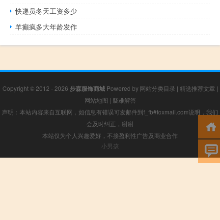
快递员冬天工资多少
羊癫疯多大年龄发作
Copyright © 2012 - 2026
步森服饰商城
Powered by
网站分类目录
|
精选推荐文章
|
网站地图
|
疑难解答
声明：本站内容来自互联网，如信息有错误可发邮件到f_fb#foxmail.com说明，我们
会及时纠正，谢谢
本站仅为个人兴趣爱好，不接盈利性广告及商业合作
小男孩