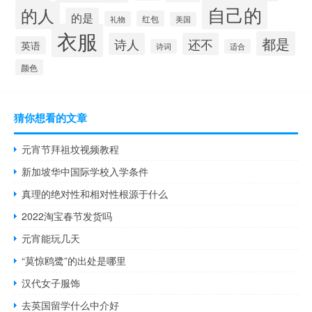
自己的
的人
的是
红包
礼物
美国
衣服
都是
诗人
还不
英语
诗词
适合
颜色
猜你想看的文章
元宵节拜祖坟视频教程
新加坡华中国际学校入学条件
真理的绝对性和相对性根源于什么
2022淘宝春节发货吗
元宵能玩几天
“莫惊鸥鹭”的出处是哪里
汉代女子服饰
去英国留学什么中介好