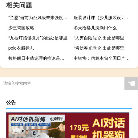
相关问题
“兰恩”当前为台风级未来强度变化不大将于15日早晨到上午在日本四国岛到本州岛南部沿海登陆尔后开始转向北偏东方向移动强度逐渐减弱
服装设计课（少儿服装设计专业课程内容）
少三蜀国攻略
冬天给婴儿洗澡用什么
“九枝灯焰侵微月”的出处是哪里
“人穷自陆沈”的出处是哪里
polo衣服标志
“肯信春光老”的出处是哪里
拉格朗日中值定理的推论是什么
中钢协：估算本旬全国日产粗钢293.17万吨、环比增长3.66%
☚
公告