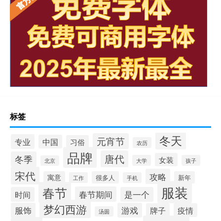
标签
冬天
元宵节
专业
中国
习俗
农历
品牌
唐代
冬季
女装
大学
孩子
北京
宋代
攻略
寓意
很多人
新年
工作
手机
服装
春节
春节期间
时间
是一个
梦幻西游
服饰
游戏
牌子
疫情
汤圆