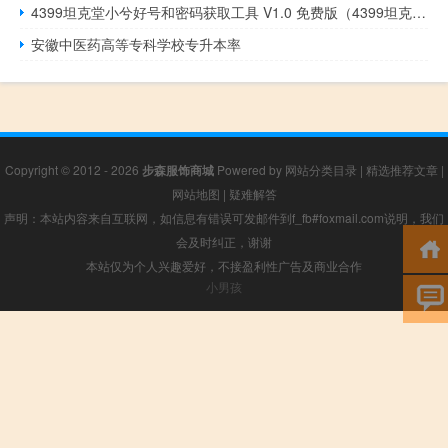
4399坦克堂小兮好号和密码获取工具 V1.0 免费版（4399坦克堂小兮好号和密码获取工具 V1.0 免费版功能简介）
安徽中医药高等专科学校专升本率
Copyright © 2012 - 2026
步森服饰商城
Powered by
网站分类目录
|
精选推荐文章
|
网站地图
|
疑难解答
声明：本站内容来自互联网，如信息有错误可发邮件到f_fb#foxmail.com说明，我们
会及时纠正，谢谢
本站仅为个人兴趣爱好，不接盈利性广告及商业合作
小男孩