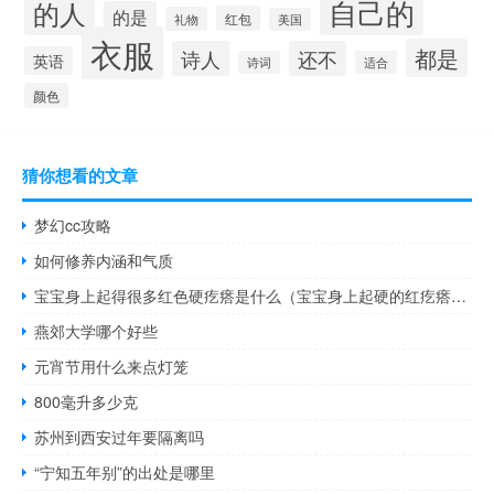
自己的
的人
的是
红包
礼物
美国
衣服
都是
诗人
还不
英语
诗词
适合
颜色
猜你想看的文章
梦幻cc攻略
如何修养内涵和气质
宝宝身上起得很多红色硬疙瘩是什么（宝宝身上起硬的红疙瘩是什么病引起的）
燕郊大学哪个好些
元宵节用什么来点灯笼
800毫升多少克
苏州到西安过年要隔离吗
“宁知五年别”的出处是哪里