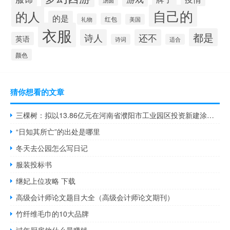
汤圆
自己的
的人
的是
红包
礼物
美国
衣服
都是
诗人
还不
英语
诗词
适合
颜色
猜你想看的文章
三棵树：拟以13.86亿元在河南省濮阳市工业园区投资新建涂料生产及配套建设项目
“日知其所亡”的出处是哪里
冬天去公园怎么写日记
服装投标书
继妃上位攻略 下载
高级会计师论文题目大全（高级会计师论文期刊）
竹纤维毛巾的10大品牌