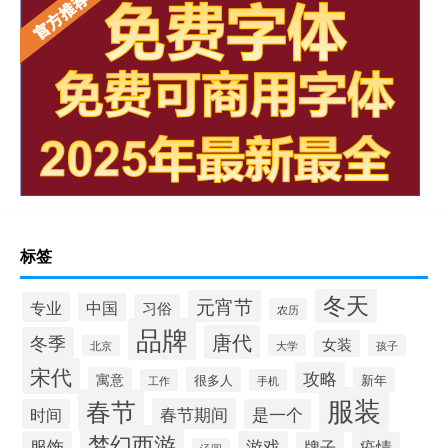
标签
冬天
元宵节
专业
中国
习俗
农历
品牌
唐代
冬季
女装
大学
孩子
北京
宋代
攻略
寓意
很多人
新年
工作
手机
服装
春节
春节期间
时间
是一个
梦幻西游
服饰
游戏
牌子
疫情