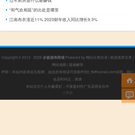
过年厨房放什么最赚钱
“和气欢相延”的出处是哪里
江南布衣涨近11% 2023财年收入同比增长9.3%
Copyright © 2012 - 2026
步森服饰商城
Powered by
网站分类目录
|
精选推荐文章
|
网站地图
|
疑难解答
声明：本站内容来自互联网，如信息有错误可发邮件到f_fb#foxmail.com说明，我们
会及时纠正，谢谢
本站仅为个人兴趣爱好，不接盈利性广告及商业合作
小男孩