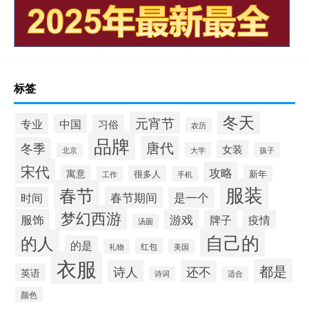
标签
冬天
元宵节
专业
中国
习俗
农历
品牌
唐代
冬季
女装
大学
孩子
北京
宋代
攻略
寓意
很多人
新年
工作
手机
服装
春节
春节期间
时间
是一个
梦幻西游
服饰
游戏
牌子
疫情
汤圆
自己的
的人
的是
红包
礼物
美国
衣服
都是
诗人
还不
英语
诗词
适合
颜色