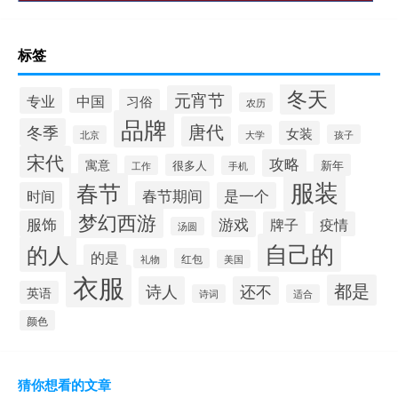
标签
冬天
元宵节
专业
中国
习俗
农历
品牌
唐代
冬季
女装
大学
孩子
北京
宋代
攻略
寓意
很多人
新年
工作
手机
服装
春节
春节期间
时间
是一个
梦幻西游
服饰
游戏
牌子
疫情
汤圆
自己的
的人
的是
红包
礼物
美国
衣服
都是
诗人
还不
英语
诗词
适合
颜色
猜你想看的文章