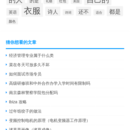
的是
红包
礼物
美国
衣服
都是
诗人
还不
英语
诗词
适合
颜色
猜你想看的文章
经济管理专业属于什么类
菜在冬天可放多久不坏
如何面试市场专员
高级研修班和中外合作办学入学时间有限制吗
南京森林警察学院包分配吗
ibiza 攻略
过年馅饺子的做法
变频控制电机的原理（电机变频器工作原理）
诸葛亮画像（诸葛成像）