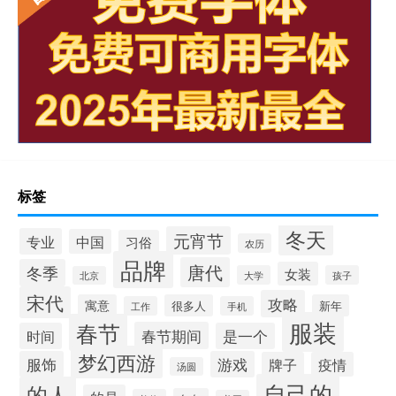
标签
冬天
元宵节
专业
中国
习俗
农历
品牌
唐代
冬季
女装
大学
孩子
北京
宋代
攻略
寓意
很多人
新年
工作
手机
服装
春节
春节期间
时间
是一个
梦幻西游
服饰
游戏
牌子
疫情
汤圆
自己的
的人