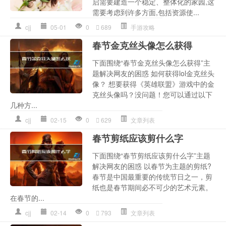
启需要建造一个稳定、整体化的家园,这
需要考虑到许多方面,包括资源使...
cjj
05-01
0
689
手游攻略
春节金克丝头像怎么获得
下面围绕“春节金克丝头像怎么获得”主
题解决网友的困惑 如何获得lol金克丝头
像？ 想要获得《英雄联盟》游戏中的金
克丝头像吗？没问题！您可以通过以下
几种方...
cjj
02-15
0
629
文章列表
春节剪纸应该剪什么字
下面围绕“春节剪纸应该剪什么字”主题
解决网友的困惑 以春节为主题的剪纸?
春节是中国最重要的传统节日之一，剪
纸也是春节期间必不可少的艺术元素。
在春节的...
cjj
02-14
0
793
文章列表