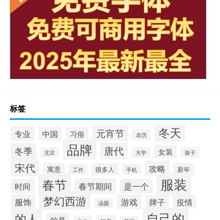
标签
冬天
元宵节
专业
中国
习俗
农历
品牌
唐代
冬季
女装
大学
孩子
北京
宋代
攻略
寓意
很多人
新年
工作
手机
服装
春节
春节期间
时间
是一个
梦幻西游
服饰
游戏
牌子
疫情
汤圆
自己的
的人