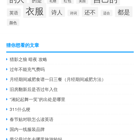
的是
红包
礼物
美国
衣服
都是
诗人
还不
英语
诗词
适合
颜色
猜你想看的文章
猎影之狼 暗夜 攻略
过年不能充气费吗
月经期间减肥食谱一日三餐（月经期间减肥方法）
旧房翻新后是否过年入住
“湘妃起舞一笑”的出处是哪里
311什么梗
春节贴对联怎么读英语
国内一线服装品牌
带父母过年去哪里旅游较好