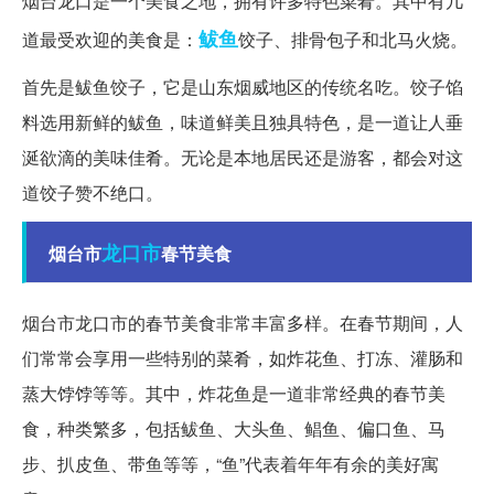
烟台龙口是一个美食之地，拥有许多特色菜肴。其中有几
鲅鱼
道最受欢迎的美食是：
饺子、排骨包子和北马火烧。
首先是鲅鱼饺子，它是山东烟威地区的传统名吃。饺子馅
料选用新鲜的鲅鱼，味道鲜美且独具特色，是一道让人垂
涎欲滴的美味佳肴。无论是本地居民还是游客，都会对这
道饺子赞不绝口。
龙口市
烟台市
春节美食
烟台市龙口市的春节美食非常丰富多样。在春节期间，人
们常常会享用一些特别的菜肴，如炸花鱼、打冻、灌肠和
蒸大饽饽等等。其中，炸花鱼是一道非常经典的春节美
食，种类繁多，包括鲅鱼、大头鱼、鲳鱼、偏口鱼、马
步、扒皮鱼、带鱼等等，“鱼”代表着年年有余的美好寓