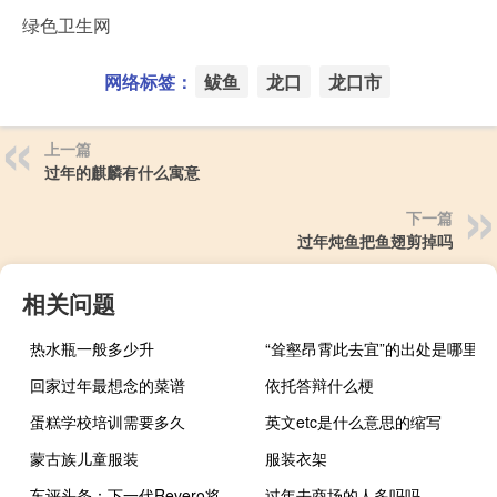
绿色卫生网
网络标签：
鲅鱼
龙口
龙口市
上一篇
过年的麒麟有什么寓意
下一篇
过年炖鱼把鱼翅剪掉吗
相关问题
热水瓶一般多少升
“耸壑昂霄此去宜”的出处是哪里
回家过年最想念的菜谱
依托答辩什么梗
蛋糕学校培训需要多久
英文etc是什么意思的缩写
蒙古族儿童服装
服装衣架
车评头条：下一代Revero将使用BMW涡轮增压三缸发动机为车载发电机提供动力
过年去商场的人多吗吗