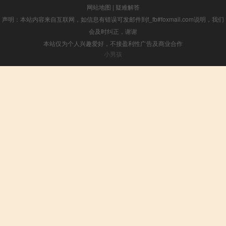
网站地图
|
疑难解答
声明：本站内容来自互联网，如信息有错误可发邮件到f_fb#foxmail.com说明，我们
会及时纠正，谢谢
本站仅为个人兴趣爱好，不接盈利性广告及商业合作
小男孩