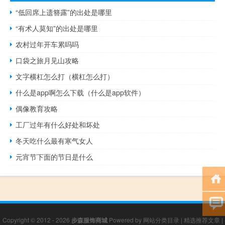
“低回席上遗簪露”的出处是哪里
“有术人莫知”的出处是哪里
农村过年开车累吗吗
口袋之旅月见山攻略
文字横杠怎么打（横杠怎么打）
什么是app啊怎么下载（什么是app软件）
偶像教育攻略
工厂过年有什么好处和坏处
冬天吃什么最有寒气女人
元宵节下面的节日是什么
Copyright © 2012 - 2026
步森服饰商城
Powered by
网站分类目录
|
精选推荐文章
|