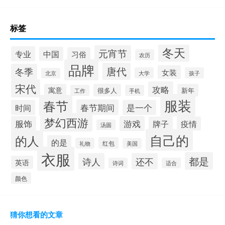
标签
冬天
元宵节
专业
中国
习俗
农历
品牌
唐代
冬季
女装
大学
孩子
北京
宋代
攻略
寓意
很多人
新年
工作
手机
服装
春节
春节期间
时间
是一个
梦幻西游
服饰
游戏
牌子
疫情
汤圆
自己的
的人
的是
红包
礼物
美国
衣服
都是
诗人
还不
英语
诗词
适合
颜色
猜你想看的文章