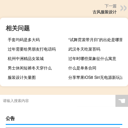
下一篇
古风服装设计
相关问题
手套均码是多大码
“试舞霓裳带月归”的出处是哪里
过年需要给男朋友打电话吗
武汉冬天吃菜苔吗
杭州中洲精品女装城
过年时哪些菜象征什么寓意
男士休闲短裤冬天穿什么
什么是单务合同
服装设计矢量图
分享苹果iOS8 Siri无电源新玩法
☚
公告