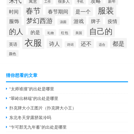
宋代
攻略
寓意
很多人
新年
工作
手机
服装
春节
春节期间
时间
是一个
梦幻西游
服饰
游戏
牌子
疫情
汤圆
自己的
的人
的是
红包
礼物
美国
衣服
都是
诗人
还不
英语
诗词
适合
颜色
猜你想看的文章
“太师谁撞”的出处是哪里
“翠岭出林端”的出处是哪里
扑克牌大小王图片（扑克牌大小王）
东北冬天穿露脐装冷吗
“乍可郡无九年蓄”的出处是哪里