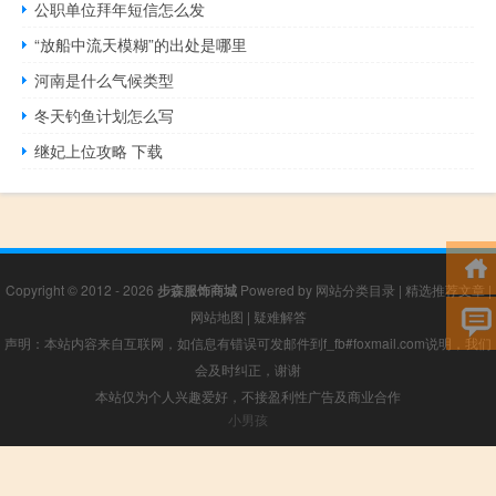
公职单位拜年短信怎么发
“放船中流天模糊”的出处是哪里
河南是什么气候类型
冬天钓鱼计划怎么写
继妃上位攻略 下载
Copyright © 2012 - 2026
步森服饰商城
Powered by
网站分类目录
|
精选推荐文章
|
网站地图
|
疑难解答
声明：本站内容来自互联网，如信息有错误可发邮件到f_fb#foxmail.com说明，我们
会及时纠正，谢谢
本站仅为个人兴趣爱好，不接盈利性广告及商业合作
小男孩