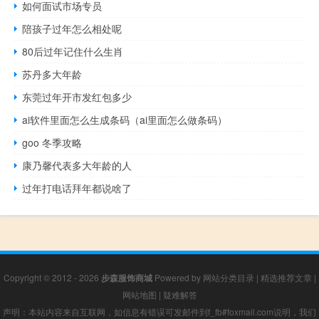
如何面试市场专员
陪孩子过年怎么相处呢
80后过年记住什么生肖
苏丹多大年龄
东莞过年开市发红包多少
ai软件里面怎么生成条码（ai里面怎么做条码）
goo 冬季攻略
康乃馨代表多大年龄的人
过年打电话拜年都说啥了
Copyright © 2012 - 2026
步森服饰商城
Powered by
网站分类目录
|
精选推荐文章
|
网站地图
|
疑难解答
声明：本站内容来自互联网，如信息有错误可发邮件到f_fb#foxmail.com说明，我们