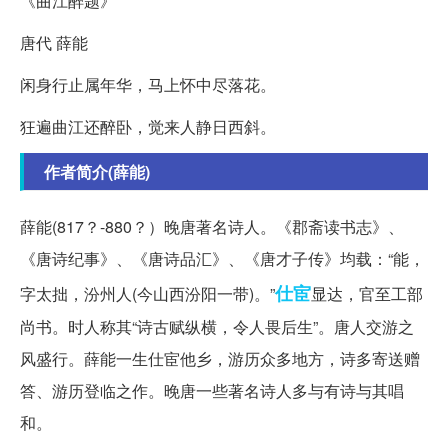
《曲江醉题》
唐代 薛能
闲身行止属年华，马上怀中尽落花。
狂遍曲江还醉卧，觉来人静日西斜。
作者简介(薛能)
薛能(817？-880？）晚唐著名诗人。《郡斋读书志》、
《唐诗纪事》、《唐诗品汇》、《唐才子传》均载：“能，
仕宦
字太拙，汾州人(今山西汾阳一带)。”
显达，官至工部
尚书。时人称其“诗古赋纵横，令人畏后生”。唐人交游之
风盛行。薛能一生仕宦他乡，游历众多地方，诗多寄送赠
答、游历登临之作。晚唐一些著名诗人多与有诗与其唱
和。