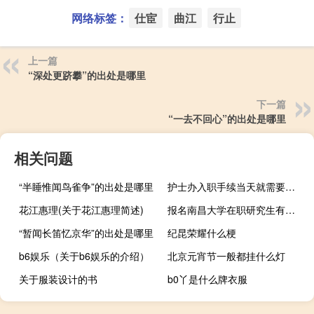
网络标签：
仕宦
曲江
行止
上一篇
“深处更跻攀”的出处是哪里
下一篇
“一去不回心”的出处是哪里
相关问题
“半睡惟闻鸟雀争”的出处是哪里
护士办入职手续当天就需要上班吗
花江惠理(关于花江惠理简述)
报名南昌大学在职研究生有没有考试
“暂闻长笛忆京华”的出处是哪里
纪昆荣耀什么梗
b6娱乐（关于b6娱乐的介绍）
北京元宵节一般都挂什么灯
关于服装设计的书
b0丫是什么牌衣服