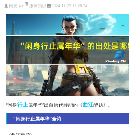
服饰知识
网友:
jzx
2024-11-23 13:28:24
行止
曲江
“闲身
属年华”出自唐代薛能的《
醉题》。
“闲身行止属年华”全诗