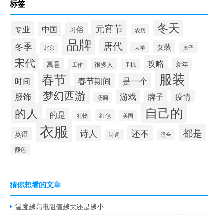
标签
冬天
元宵节
专业
中国
习俗
农历
品牌
唐代
冬季
女装
大学
孩子
北京
宋代
攻略
寓意
很多人
新年
工作
手机
服装
春节
春节期间
时间
是一个
梦幻西游
服饰
游戏
牌子
疫情
汤圆
自己的
的人
的是
红包
礼物
美国
衣服
都是
诗人
还不
英语
诗词
适合
颜色
猜你想看的文章
温度越高电阻值越大还是越小