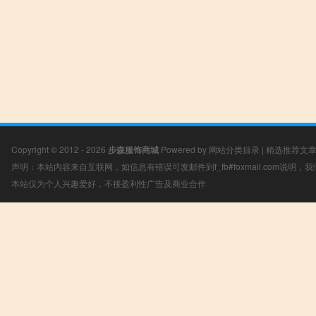
Copyright © 2012 - 2026
步森服饰商城
Powered by
网站分类目录
|
精选推荐文
声明：本站内容来自互联网，如信息有错误可发邮件到f_fb#foxmail.com说明
本站仅为个人兴趣爱好，不接盈利性广告及商业合作