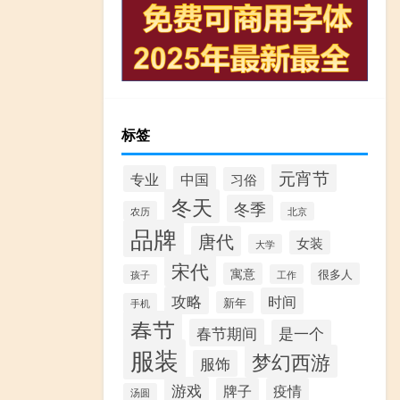
标签
元宵节
专业
中国
习俗
冬天
冬季
农历
北京
品牌
唐代
女装
大学
宋代
寓意
很多人
孩子
工作
攻略
时间
新年
手机
春节
春节期间
是一个
服装
梦幻西游
服饰
游戏
牌子
疫情
汤圆