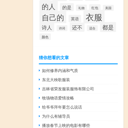
的人
的是
红包
礼物
美国
衣服
自己的
英语
都是
诗人
还不
诗词
适合
颜色
猜你想看的文章
如何修养内涵和气质
东北大秧歌服装
吉林省荣发服装服饰有限公司
牧场物语爱情攻略
给爷爷拜年要怎么说话
为什么有辅导员
播放春节上映的电影有哪些