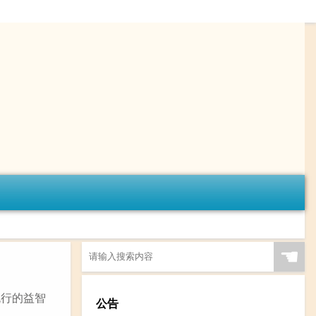
☚
流行的益智
公告