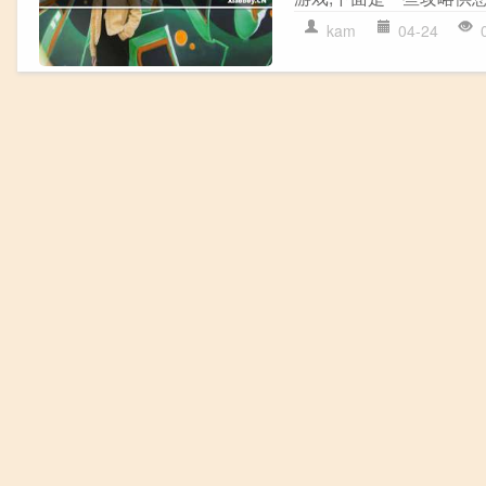
kam
04-24