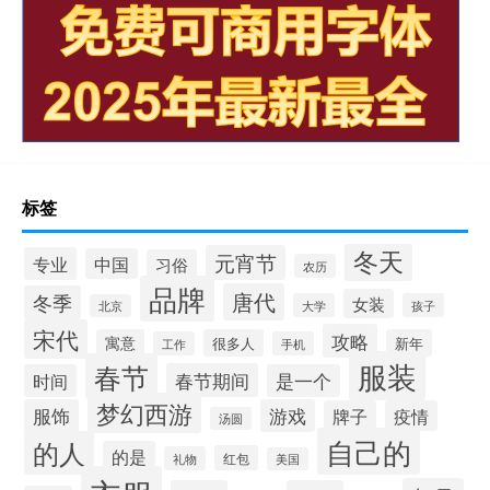
标签
冬天
元宵节
专业
中国
习俗
农历
品牌
唐代
冬季
女装
大学
孩子
北京
宋代
攻略
寓意
很多人
新年
工作
手机
服装
春节
春节期间
时间
是一个
梦幻西游
服饰
游戏
牌子
疫情
汤圆
自己的
的人
的是
红包
礼物
美国