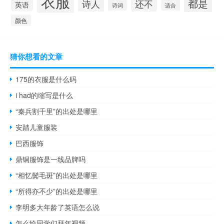
衣服
都是
诗人
还不
英语
诗词
适合
颜色
猜你想看的文章
175的衣服是什么码
i had的缩写是什么
“秦兵割千里”的出处是哪里
安踏儿童服装
巴西服饰
鼎铜服饰是一线品牌吗
“相忆鬓毛斑”的出处是哪里
“所得亦不少”的出处是哪里
李明多大年龄了英语怎么说
怎么给同学们拜年视频