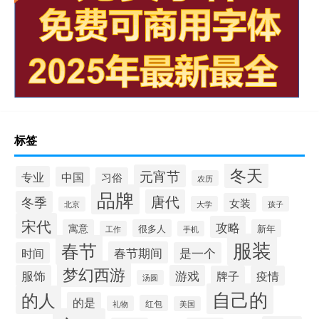
标签
冬天
元宵节
专业
中国
习俗
农历
品牌
唐代
冬季
女装
大学
孩子
北京
宋代
攻略
寓意
很多人
新年
工作
手机
服装
春节
春节期间
时间
是一个
梦幻西游
服饰
游戏
牌子
疫情
汤圆
自己的
的人
的是
红包
礼物
美国