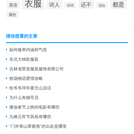
衣服
都是
诗人
还不
英语
诗词
适合
颜色
猜你想看的文章
如何修养内涵和气质
东北大秧歌服装
吉林省荣发服装服饰有限公司
牧场物语爱情攻略
给爷爷拜年要怎么说话
为什么有辅导员
播放春节上映的电影有哪些
九峰元宵节风俗有哪些
“门外青山翠紫堆”的出处是哪里