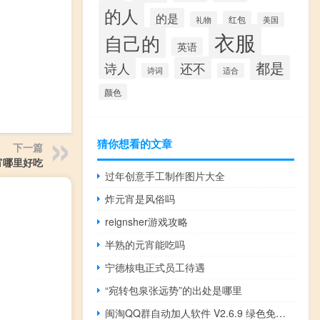
的人
的是
红包
礼物
美国
衣服
自己的
英语
都是
诗人
还不
诗词
适合
颜色
猜你想看的文章
下一篇
宵哪里好吃
过年创意手工制作图片大全
炸元宵是风俗吗
reignsher游戏攻略
半熟的元宵能吃吗
宁德核电正式员工待遇
“宛转包泉张远势”的出处是哪里
闽淘QQ群自动加人软件 V2.6.9 绿色免费版（闽淘QQ群自动加人软件 V2.6.9 绿色免费版功能简介）