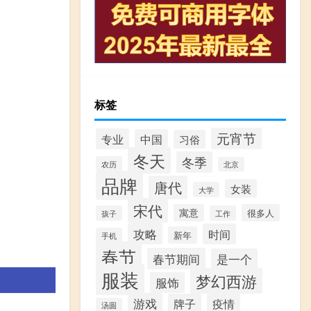
标签
元宵节
专业
中国
习俗
冬天
冬季
农历
北京
品牌
唐代
女装
大学
宋代
寓意
很多人
孩子
工作
攻略
时间
新年
手机
春节
春节期间
是一个
服装
梦幻西游
服饰
游戏
牌子
疫情
汤圆