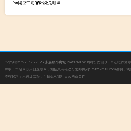
“坐隔空中雨”的出处是哪里
Copyright © 2012 - 2026
步森服饰商城
Powered by
网站分类目录
|
精选推荐文
声明：本站内容来自互联网，如信息有错误可发邮件到f_fb#foxmail.com说明
本站仅为个人兴趣爱好，不接盈利性广告及商业合作