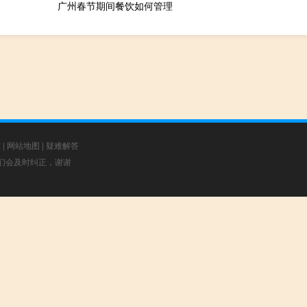
广州春节期间餐饮如何管理
章
|
网站地图
|
疑难解答
，我们会及时纠正，谢谢