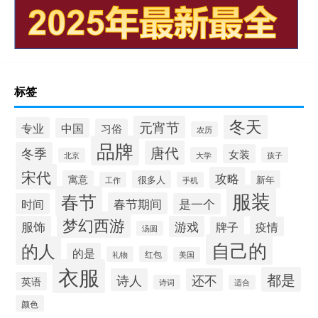
标签
冬天
元宵节
专业
中国
习俗
农历
品牌
唐代
冬季
女装
大学
孩子
北京
宋代
攻略
寓意
很多人
新年
工作
手机
服装
春节
春节期间
时间
是一个
梦幻西游
服饰
游戏
牌子
疫情
汤圆
自己的
的人
的是
红包
礼物
美国
衣服
都是
诗人
还不
英语
诗词
适合
颜色