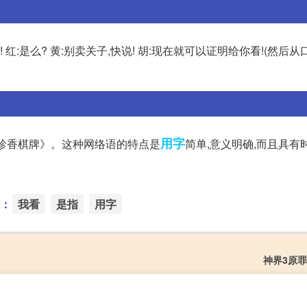
红:是么? 黄:别卖关子,快说! 胡:现在就可以证明给你看!(然后
用字
史珍香棋牌》。这种网络语的特点是
简单,意义明确,而且具有时尚
：
我看
是指
用字
神界3原罪