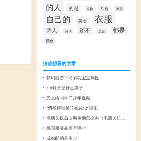
的人
的是
红包
礼物
美国
衣服
自己的
英语
都是
诗人
还不
诗词
适合
颜色
猜你想看的文章
梦幻西游平民耐功宝宝属性
zm鞋子是什么牌子
怎么给同学们拜年视频
“斜径横秋陂”的出处是哪里
电脑关机后自动重启怎么办（电脑关机后自动重启）
德国服装品牌有哪些
成都邮编是多少