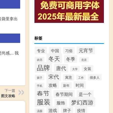
从口袋里拿出
标签
元宵节
专业
中国
习俗
感,... 我
冬天
冬季
农历
北京
品牌
唐代
女装
大学
宋代
寓意
很多人
孩子
工作
攻略
时间
新年
手机
下一篇
春节
春节期间
是一个
 图文攻略
服装
梦幻西游
服饰
游戏
牌子
疫情
汤圆