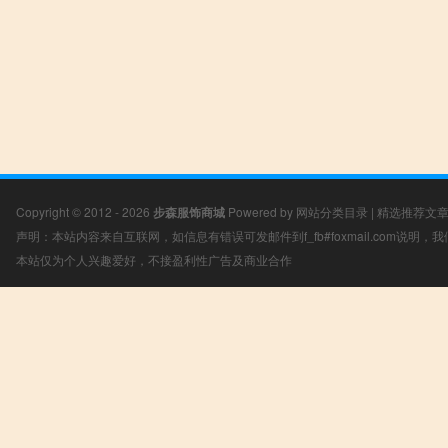
Copyright © 2012 - 2026
步森服饰商城
Powered by
网站分类目录
|
精选推荐文
声明：本站内容来自互联网，如信息有错误可发邮件到f_fb#foxmail.com说明
本站仅为个人兴趣爱好，不接盈利性广告及商业合作