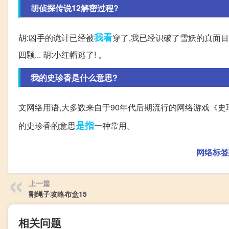
胡侦探传说12解密过程?
我看
胡:凶手的诡计已经被
穿了,我已经识破了雪妖的真面目! 
四颗... 胡:小红帽逃了! 。
我的史珍香是什么意思?
文网络用语,大多数来自于90年代后期流行的网络游戏《
是指
的史珍香的意思
一种常用。
网络标签
上一篇
割绳子攻略布盒15
相关问题