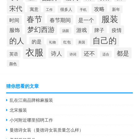
宋代
攻略
寓意
很多人
新年
工作
手机
服装
春节
春节期间
时间
是一个
梦幻西游
服饰
游戏
牌子
疫情
汤圆
自己的
的人
的是
红包
礼物
美国
衣服
都是
诗人
还不
英语
诗词
适合
颜色
猜你想看的文章
乱在江南品牌棉麻服装
北宋服装
小河附近哪里招聘工作
曼德诗女装（曼德诗女装质量怎么样）