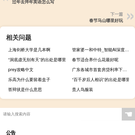
过年去拜年英语怎么写
下一篇
春节马山哪里好玩
相关问题
上海剑桥大学是几本啊
管家婆一和中特_智能AI深度解析_iPhone版v11.64.281
“洞底虚无别有天”的出处是哪里
春节适合养什么花最好呢
prey攻略中文
广东各城市首套房贷利率下限历史调整公布
乐高为什么要留着盒子
“百千岁后人相识”的出处是哪里
答辩状是什么意思
贵人鸟服装
☚
公告