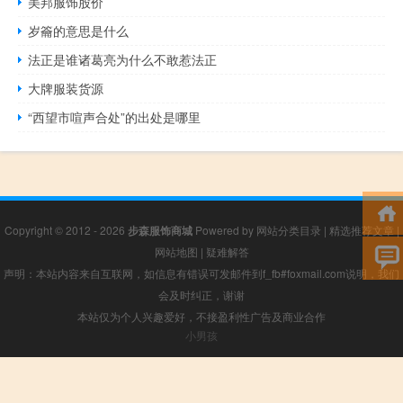
美邦服饰股价
岁籥的意思是什么
法正是谁诸葛亮为什么不敢惹法正
大牌服装货源
“西望市喧声合处”的出处是哪里
Copyright © 2012 - 2026
步森服饰商城
Powered by
网站分类目录
|
精选推荐文章
|
网站地图
|
疑难解答
声明：本站内容来自互联网，如信息有错误可发邮件到f_fb#foxmail.com说明，我们
会及时纠正，谢谢
本站仅为个人兴趣爱好，不接盈利性广告及商业合作
小男孩