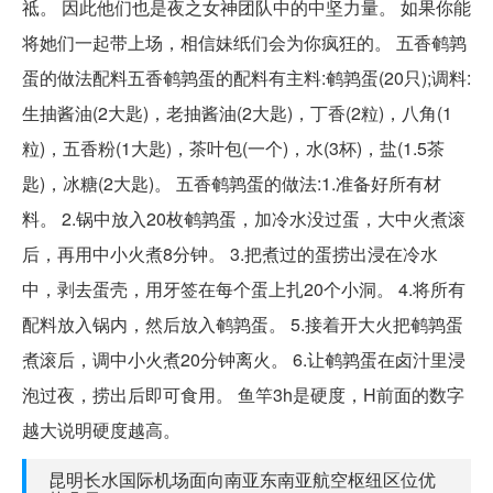
祗。 因此他们也是夜之女神团队中的中坚力量。 如果你能
将她们一起带上场，相信妹纸们会为你疯狂的。 五香鹌鹑
蛋的做法配料五香鹌鹑蛋的配料有主料:鹌鹑蛋(20只);调料:
生抽酱油(2大匙)，老抽酱油(2大匙)，丁香(2粒)，八角(1
粒)，五香粉(1大匙)，茶叶包(一个)，水(3杯)，盐(1.5茶
匙)，冰糖(2大匙)。 五香鹌鹑蛋的做法:1.准备好所有材
料。 2.锅中放入20枚鹌鹑蛋，加冷水没过蛋，大中火煮滚
后，再用中小火煮8分钟。 3.把煮过的蛋捞出浸在冷水
中，剥去蛋壳，用牙签在每个蛋上扎20个小洞。 4.将所有
配料放入锅内，然后放入鹌鹑蛋。 5.接着开大火把鹌鹑蛋
煮滚后，调中小火煮20分钟离火。 6.让鹌鹑蛋在卤汁里浸
泡过夜，捞出后即可食用。 鱼竿3h是硬度，H前面的数字
越大说明硬度越高。
昆明长水国际机场面向南亚东南亚航空枢纽区位优