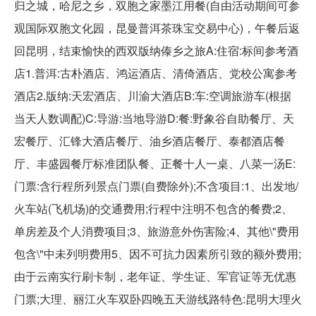
归之城，哈尼之乡，双胞之家墨江用餐(自由活动期间可参
观国际双胞文化园，昆曼普洱茶珠宝交易中心)，午餐后返
回昆明，结束愉快的西双版纳傣乡之旅A:住宿:标间参考酒
店1.普洱:古朴酒店、鸿运酒店、清倚酒店、党校公寓参考
酒店2.版纳:天宏酒店、川渝大酒店B:车:空调旅游车(根据
当天人数调配)C:导游:当地导游D:餐:野象谷自助餐厅、天
宏餐厅、汇锋大酒店餐厅、油乡酒店餐厅、泰都酒店餐
厅、丰盛园餐厅标准团队餐、正餐十人一桌、八菜一汤E:
门票:含行程所列景点门票(自费除外);不含项目:1、出发地/
火车站(飞机场)的交通费用;行程中注明不包含的餐费;2、
单房差及个人消费项目;3、旅游意外伤害险;4、其他\"费用
包含\"中未列明费用5、因不可抗力因素所引致的额外费用;
由于云南实行刷卡制，老年证、学生证、军官证等无优惠
门票;大理、丽江火车双卧四晚五天游线路特色:昆明大理火