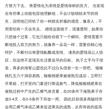
方努力下去。 将爱情化为亲情是爱情保鲜的良方。 当发现
在有些事上你能包容他理解他，不会计较细枝末节的得
失，说明他已经给了你一种踏实舒服的感觉，像亲人，不
用害怕有一天会失去。 感情这面镜子，清澈透明，如果你
只想做个过客，它也只能给你留下一个瞬间。 爱情需要不
断地投入双方的努力，就像养一朵花一样，需要你精心地
呵护，不断付出将爱情酝酿成亲情。 凄美的爱情虽让人惊
叹，但这绝不是现实生活要追寻的目标。 执子之手与子偕
老，再多的海誓山盟也比不过白头偕老一生一世吧。 猕猴
桃扎五六个洞容易熟，猕猴桃硬果被催熟完成后，立即打
开果箱，打开室内门窗进行降温换气，降低猕猴桃硬果在
催熟过程中产生的乙烯气体含量，在20条件下催熟果子存
放3-4天，在0-5条件下存放一周。 因此目前很多商贩经常
会用乙烯气体或乙烯来促进果实的成熟，从而有效的提高