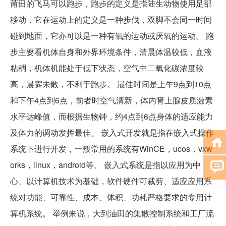
莆田的飞马可以跑步，跑步的定义是指陆生动物使用足部
移动，它在运动上的定义是一种步伐，双脚不会同一时间
碰到地面，它亦可以是一种有氧的运动或厌氧的运动。 跑
步主要看机体自身和外界环境条件，清晨体温较低，血液
粘稠，机体机能处于低下状态，空气中二氧化碳浓度较
高，晨雾未散，不利于跑步。 最佳时间是上午9点到10点
和下午4点到6点，前者时空气清新，体内肾上腺皮质激素
水平达峰值，而根据生物钟，约4点到6点身体的适应能力
及体力的调动发挥最佳。 嵌入式开发就是指在嵌入式操作
系统下进行开发，一般常用的系统有WinCE，ucos，vxw
orks，linux，android等。 嵌入式系统是指以应用为中
心、以计算机技术为基础，软件硬件可裁剪、适应应用系
统对功能、可靠性、成本、体积、功耗严格要求的专用计
算机系统。 举例来说，大到油田的集散控制系统和工厂流