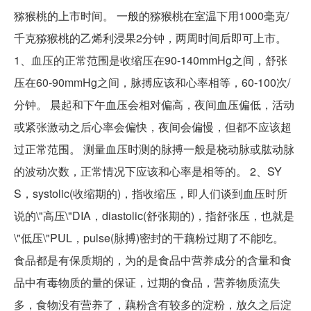
猕猴桃的上市时间。 一般的猕猴桃在室温下用1000毫克/
千克猕猴桃的乙烯利浸果2分钟，两周时间后即可上市。
1、血压的正常范围是收缩压在90-140mmHg之间，舒张
压在60-90mmHg之间，脉搏应该和心率相等，60-100次/
分钟。 晨起和下午血压会相对偏高，夜间血压偏低，活动
或紧张激动之后心率会偏快，夜间会偏慢，但都不应该超
过正常范围。 测量血压时测的脉搏一般是桡动脉或肱动脉
的波动次数，正常情况下应该和心率是相等的。 2、SY
S，systolic(收缩期的)，指收缩压，即人们谈到血压时所
说的\"高压\"DIA，diastolic(舒张期的)，指舒张压，也就是
\"低压\"PUL，pulse(脉搏)密封的干藕粉过期了不能吃。
食品都是有保质期的，为的是食品中营养成分的含量和食
品中有毒物质的量的保证，过期的食品，营养物质流失
多，食物没有营养了，藕粉含有较多的淀粉，放久之后淀