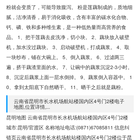
粉就会变质了，可能导致腹泻。 粉是莲藕制成的，质地细
腻，洁净清香，易于消化吸收，含有丰富的碳水化合物、
钙、磷、铁和多种维生素，是一种低热量而高营养的食
品。 1、把干莲藕去皮洗净，切小块。 2、藕块放入破壁
机，加水没过藕块。 3、启动破壁机，打成藕浆。 4、取
一块纱布，铺在大碗上。 5、倒入藕浆。 6、过滤两三
遍，挤干藕渣里面的水。 7、让碗中的藕浆沉淀2-3小时。
8、沉淀后藕浆上面一层水倒掉。 9、藕浆倒入容器中。 1
0、拿到太阳底下自然晒干。 11、晒干之后就是藕粉。
云南省昆明市长水机场航站楼国内区4号门2楼电子
地图,位置详情,...
昆明地图 云南省昆明市长水机场航站楼国内区4号门2楼
城市:昆明/官渡区 名称地址电话:(0871)67085811 信息纠
错页云南省昆明市长水机场航站楼国内区4号门2楼位于昆