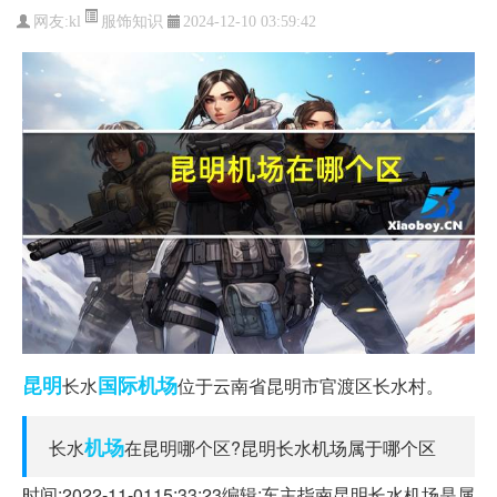
服饰知识
网友:
kl
2024-12-10 03:59:42
昆明
国际机场
长水
位于云南省昆明市官渡区长水村。
机场
长水
在昆明哪个区?昆明长水机场属于哪个区
时间:2022-11-0115:33:23编辑:车主指南昆明长水机场是属