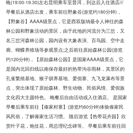
晚(19:00-19.30)左右昆明乘车至普洱，到达后入住酒店///
早餐后从酒店出发，乘车前往野象谷(游览约180分钟)，
【野象谷】AAAA级景点，它是西双版纳最令人神往的森
林公园和野象活动的景区，由于此地的河流分为三岔，又
名三岔河森林公园，园内设有大象表演、百鸟园、空中走
廊、蝴蝶养殖场等参观景点;之后前往原始森林公园(游览
约120分钟)，【原始森林公园】是国家AAAA级景点，它
是国内北回归线以南保存最好的热带沟谷雨林，其景区的
孔雀繁殖基地、猴子驯养基地、爱伲寨、九飞龙瀑布等景
点，突出体现了原始森林、野生动物、民俗风情、爱伲族
文化四大主题特色。 晚餐后自由活动或入住酒店。 是国家
早餐后乘车前往【傣家村寨】(游览约60分钟)体验傣家民
风民俗，了解傣家生活习惯。 随后游览【热带花卉园】欣
赏叶子花，炮仗花，周总理纪念碑等。 早餐后乘车前往回