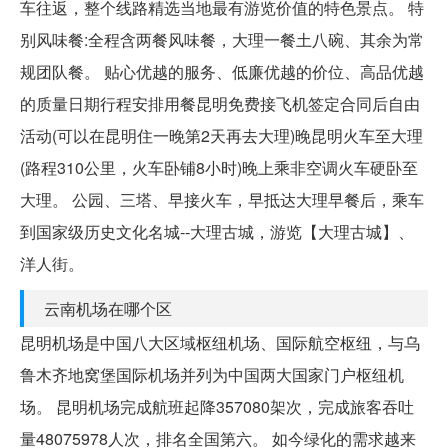
车往返，整个线路精选当地最有游览价值的特色景点。 特
别风味餐:全程含两餐风味餐，大理一餐土八碗、其余为常
规团队餐。 贴心优越的服务、低廉优越的价位、高品优越
的质量日期行程安排用餐昆明免费接飞机签定合同后自由
活动(可以在昆明住一晚第2天再去大理)晚昆明火车至大理
(路程310公里，火车卧铺8小时)晚上乘非空调火车硬卧至
大理。 公园、三塔、早接火车，早抵达大理早餐后，乘车
到国家级历史文化名城--大理古城，游览【大理古城】、
洋人街。
云南机场在哪个区
昆明机场是中国八大区域枢纽机场、国际航空枢纽，与乌
鲁木齐地窝堡国际机场并列为中国两大国家门户枢纽机
场。 昆明机场完成航班起降357080架次，完成旅客吞吐
量48075978人次，排名全国第六。 如今绿化的需求越来