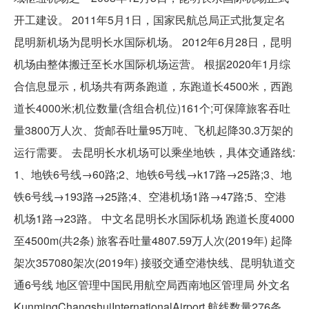
开工建设。 2011年5月1日，国家民航总局正式批复定名
昆明新机场为昆明长水国际机场。 2012年6月28日，昆明
机场由整体搬迁至长水国际机场运营。 根据2020年1月综
合信息显示，机场共有两条跑道，东跑道长4500米，西跑
道长4000米;机位数量(含组合机位)161个;可保障旅客吞吐
量3800万人次、货邮吞吐量95万吨、飞机起降30.3万架的
运行需要。 去昆明长水机场可以乘坐地铁，具体交通路线:
1、地铁6号线→60路;2、地铁6号线→k17路→25路;3、地
铁6号线→193路→25路;4、空港机场1路→47路;5、空港
机场1路→23路。 中文名昆明长水国际机场 跑道长度4000
至4500m(共2条) 旅客吞吐量4807.59万人次(2019年) 起降
架次357080架次(2019年) 接驳交通空港快线、昆明轨道交
通6号线 地区管理中国民用航空局西南地区管理局 外文名
KunmingChangshuiInternationalAirport 航线数量276条