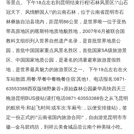
等景点。 下午18点左右到昆明结束行程!石林风景区:\"山石
冠天下、风情醉国人\"的云南石林，位于云南省昆明市石
林彝族自治县境内，距昆明86公里，是世界唯一位于亚热
带高原地区的喀斯特地质地貌胜地，2007年6月被联合国
教科文组织列入世界自然遗产名录，是首批世界地质公
园，首批中国国家重点风景名胜区，首批国家5A级旅游景
区、中国国家地质公园，是著名的消暑避寒旅游度假胜
地，是世界最具魅力的旅游景区之一。 下午19点左右在火
车站散团.用餐:早餐中餐晚餐住宿:其他1、电话报名:0871-
63553388西双版纳野象谷+原始森林公园豪华高快四天三
晚游昆明BUS接站(请打电话0871-63553388告之从飞昆明
的航班号:和起飞时间:或车次:车厢号:，以便安排接站)，签
定一份正式的\"云南省国内旅游合同\"，自由游览昆明市市
徽---金马碧鸡坊，到祥云美食城品尝云南个种美味小吃。