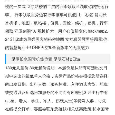
楼的一层或T2航站楼的二层的行李领取区领取你的托运行
李。 行李领取区旁边有行李推车可供使用。 标签:昆明长
水机场，地图，航站楼，值机，安检，候机，登机，行李
领取 守卫剑阁1.8:规模扩大，用户心仪新变化 hackmap2.
24:让你成为最强黑客的秘密地图 女神联盟冥界答题器:你
的智慧角斗士! DNF天空5:全新版本的无限魅力
昆明长水国际机场位置 昆明石林2日游
180元儿童价:80元起价说明1.本起价是从所有可选出发日
期中选出的最低单人价格，实际产品价格会根据您所选择
的出发日期、出行人数、服务标准、入住酒店房型、航班
或交通以及所选附加服务的不同而有所差别;3.若出行中有
(儿童、老人、学生、军人、伤残人士)等特殊人群，可先
在线提交订单，客服会联系您确认相关优惠政策;长水国际