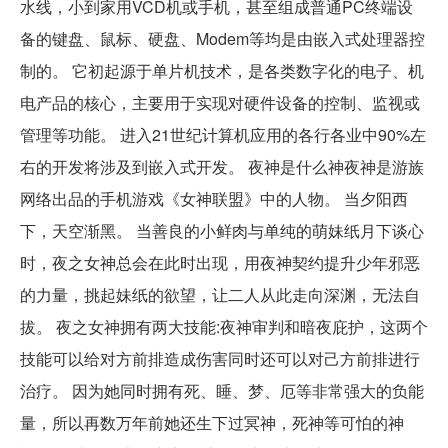
水线，小到家用VCD机或手机，甚至组成普通PC终端设
备的键盘、鼠标、硬盘、Modem等均是由嵌入式处理器控
制的。 它初起源于单片机技术，是各类数字化的电子、机
电产品的核心，主要用于实现对硬件设备的控制、监视或
管理等功能。 进入21世纪计算机应用的各行各业中90%左
右的开发将涉及到嵌入式开发。 夜神是什么神夜神是游族
网络出品的手机游戏《女神联盟》中的人物。 当夕阳西
下，天空渐黑。 当善良的小鲜肉与单纯的萌妹纸月下谈心
时，夜之女神总会在此时出现，用夜神契约提升少年邪恶
的力量，挑起妹纸的欲望，让二人从此走向深渊，无法自
拔。 夜之女神拥有两大技能:夜神审判和暗夜庇护，这两个
技能可以给对方前排造成伤害同时还可以对己方前排进行
治疗。 因为她同时拥有死、睡、梦、厄等非常强大的负能
量，所以再数万年前她还生下过冥神，死神等可怕的神