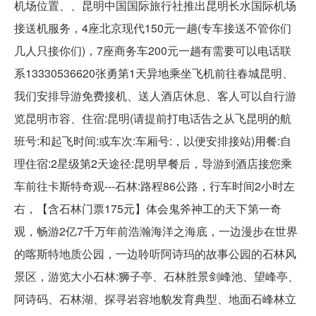
机场位置、、昆明中国国际旅行社推出昆明长水国际机场
接送机服务，4座北京现代150元一趟(专车接送不管你们
几人只接你们)，7座商务车200元一趟有需要可以电话联
系13330536620张勇第1天异地乘坐飞机前往春城昆明、
我们安排导游免费接机、送人酒店休息、客人可以自行游
览昆明市容、住宿:昆明(请提前打电话告之从飞昆明的航
班号:和起飞时间:或车次:车厢号:，以便安排接站)用餐:自
理住宿:2星级第2天途径:昆明早餐后，导游到酒店接您乘
车前往卡斯特奇观---石林:路程86公路，行车时间2小时左
右，【含石林门票175元】体会鬼斧神工的天下第一奇
观，畅游2亿7千万年前浩瀚海洋之海底，一边漫步在世界
的喀斯特地质公园，一边聆听阿诗玛的故事公园的石林风
景区，游览大小石林:狮子亭、石林胜景剑峰池、望峰亭、
阿诗码、石林湖、探寻岩容地貌发育典型、地面石峰林立