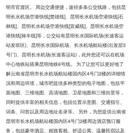
明市官渡区。 周边交通便捷，途径多条公交线路，包括昆
明长水机场空港快线[楚雄线]、昆明长水机场空港快线[石
林线]、昆明长水机场空港快线[宣威线]、昆明长水机场空
港快线[禄丰线]等，公交站有昆明长水国际机场(长途客运
站发班区)、昆明长水国际机场、长水机场航站楼(出发层3
号门)、昆明长水机场(长途客运站)，此外您还可以在机场
中心地铁站搭乘昆明地铁6号线。 为了让您可以更好地了
解云南省昆明市长水机场航站楼国内区4号门2楼的详细情
况和周边环境，城市吧提供多种类型的电子地图，包括平
面地图、三维地图、高清地图、卫星地图和三维街景等，
同时提供丰富的相关信息，包括位置示意图、交通指引、
词条、问答以及周边地址名录等。 另外，为您提供云南省
昆明市长水机场航站楼国内区4号门2楼周边酒店预订服
务，包括豪华酒店、精致客栈、舒适公寓、温馨民宿以及