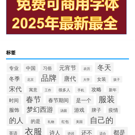
标签
冬天
元宵节
专业
中国
习俗
农历
品牌
唐代
冬季
女装
大学
孩子
北京
宋代
攻略
寓意
很多人
新年
工作
手机
服装
春节
春节期间
时间
是一个
梦幻西游
服饰
游戏
牌子
疫情
汤圆
自己的
的人
的是
红包
礼物
美国
衣服
都是
诗人
还不
英语
诗词
适合